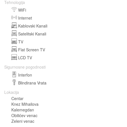
Tehnologija
WiFi
Internet
Kablovski Kanali
Satelitski Kanali
TV
Flat Screen TV
LCD TV
Sigurnosne pogodnosti
Interfon
Blindirana Vrata
Lokacija
Centar
Knez Mihailova
Kalemegdan
Obilićev venac
Zeleni venac