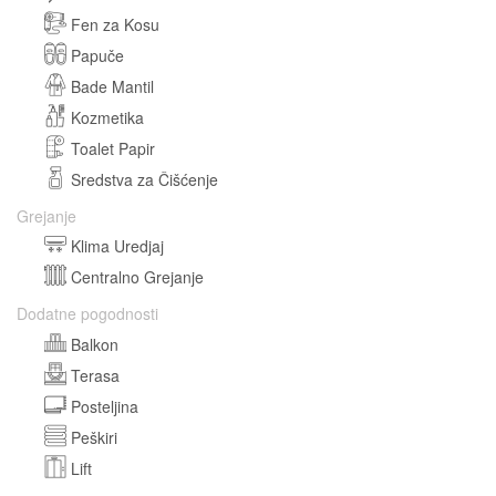
Fen za Kosu
Papuče
Bade Mantil
Kozmetika
Toalet Papir
Sredstva za Čišćenje
Grejanje
Klima Uredjaj
Centralno Grejanje
Dodatne pogodnosti
Balkon
Terasa
Posteljina
Peškiri
Lift