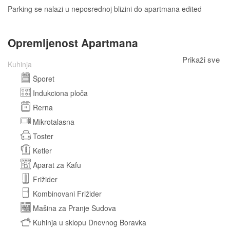
Parking se nalazi u neposrednoj blizini do apartmana edited
Opremljenost Apartmana
Prikaži sve
Kuhinja
Šporet
Indukciona ploča
Rerna
Mikrotalasna
Toster
Ketler
Aparat za Kafu
Frižider
Kombinovani Frižider
Mašina za Pranje Sudova
Kuhinja u sklopu Dnevnog Boravka