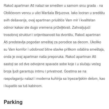
Rakoč apartman A5 nalazi se smešten u samom srcu grada - na
Obilićevom vencu u ulici Maršala Birjuzova. Iako lociran u središtu
svih dešavanja, ovaj apartman priuštiće Vam mir i kvalitetan
odmor kakav ste dugo vremena priželjkivali. Zahvaljujući
trosobnoj strukturi i orijentisanosti ka dvorištu, Rakoč apartman
A5 predstavlja pogodan smeštaj za porodice sa decom. Ukoliko
su Vam komfor i udobnost bitne stavke prilikom odabira smeštaja,
onda je ovaj apartman naša preporuka. Rakoč apartman A5
sastoji se od dve odvojene spavaće sobe koje i u slučaju većeg
broja ljudi garantuju intimu i privatnost. Gostima se na
raspolaganju nalazi i moderna kuhinja sa trpezarijskim delom, kao
i kupatilo sa tuš kabinom.
Parking