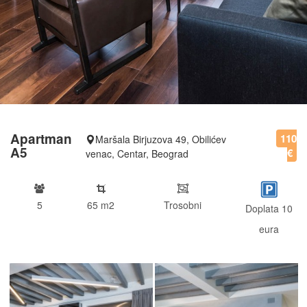
Apartman
110
Maršala Birjuzova 49, Obilićev
A5
€
venac, Centar, Beograd
5
65 m2
Trosobni
Doplata 10
eura