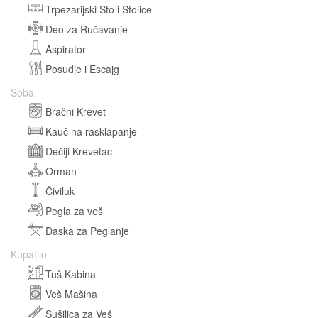
Trpezarijski Sto i Stolice
Deo za Ručavanje
Aspirator
Posudje i Escajg
Soba
Bračni Krevet
Kauč na rasklapanje
Dečiji Krevetac
Orman
Čiviluk
Pegla za veš
Daska za Peglanje
Kupatilo
Tuš Kabina
Veš Mašina
Sušilica za Veš