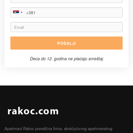
POŠALJI
Deca do 12. godina ne plaćaju smeštaj
Apartmani Rakoc porodična firma, ekskluzivnog apartmanskog