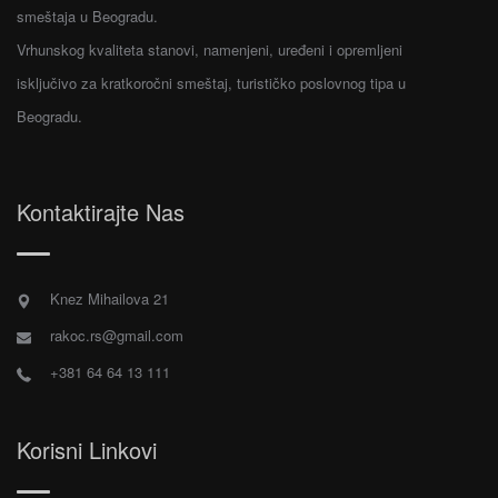
smeštaja u Beogradu.
Vrhunskog kvaliteta stanovi, namenjeni, uređeni i opremljeni
isključivo za kratkoročni smeštaj, turističko poslovnog tipa u
Beogradu.
Kontaktirajte Nas
Knez Mihailova 21
rakoc.rs@gmail.com
+381 64 64 13 111
Korisni Linkovi